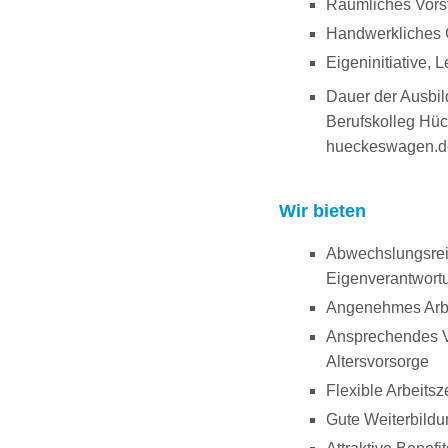
Räumliches Vors
Handwerkliches 
Eigeninitiative, 
Dauer der Ausbil
Berufskolleg Hü
hueckeswagen.d
Wir bieten
Abwechslungsrei
Eigenverantwort
Angenehmes Arbei
Ansprechendes Ve
Altersvorsorge
Flexible Arbeits
Gute Weiterbildu