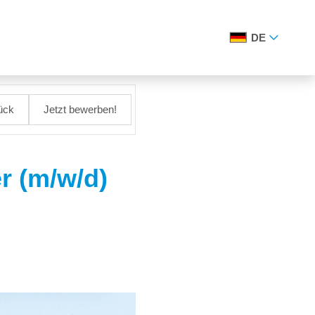
DE
ück
Jetzt bewerben!
 (m/w/d)